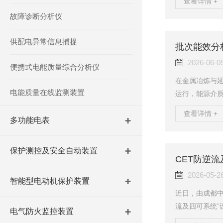
查看详情 +
南京举行，大会
故障诊断分析仪
开，汇聚行业前
T中电技术充分
供配电异常信息捕捉
域的融合创新
件及系统解决方
2026-06-0
便携式电能质量综合分析仪
在金属冶炼与
电能质量在线监测装置
运行，能源介
——电表管电
查看详情 +
了解“生产这批
多功能电表
水单耗是多少？
气、水等所有
保护测控及安全自动装置
正的全能源批次
级多能源能效分
2026-05-2
智能型电动机保护装置
近日，由成都中
流及四可系统”
电气防火监控装置
验收并网发电。