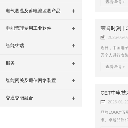
查看详情 +
部自发自用”要
电气测温及蓄电池监测产品
前交付，赢得
位于成都。根据
V，项目被划
电能管理专用工业软件
逆流上网。【图
2026-05-0
智能终端
近日，中国电子
秀个人进行表
置单项冠军研发
服务
查看详情 +
市中电电力技术
团员”称号。0
智能网关及通信网络装置
电技术电能质
核心技术攻关的
CET中电技
交通交能融合
题，攻坚克难、
2026-01-2
品牌LOGO“五
准、卓越品质
新发展，打造