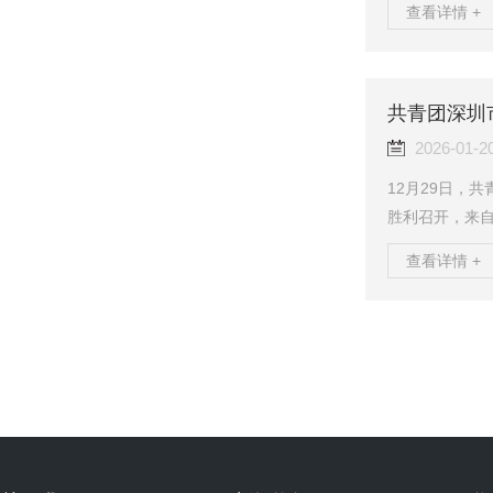
查看详情 +
块，推动产品
的世界级企业
主心骨贯彻落实
度，充分发挥
织为抓手，深化
2026-01-2
12月29日，
胜利召开，来自
副书记、纪委
查看详情 +
黎娜出席会议
信息团委对大
以来的青年工
第一届团委坚
命，团结带领广