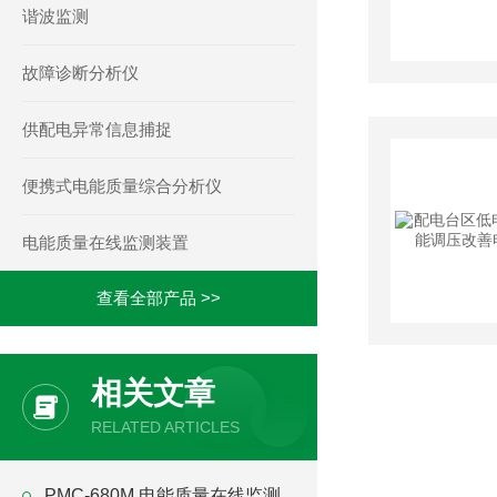
谐波监测
故障诊断分析仪
供配电异常信息捕捉
便携式电能质量综合分析仪
电能质量在线监测装置
查看全部产品 >>
相关文章
RELATED ARTICLES
PMC-680M 电能质量在线监测