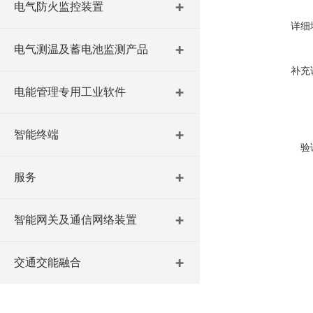
电气防火监控装置
详细
电气测温及蓄电池监测产品
补充
电能管理专用工业软件
智能终端
验
服务
智能网关及通信网络装置
交通交能融合