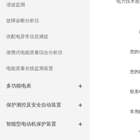
电力技术股
谐波监测
故障诊断分析仪
供配电异常信息捕捉
您的
便携式电能质量综合分析仪
电能质量在线监测装置
您的
多功能电表
联系
保护测控及安全自动装置
常用
智能型电动机保护装置