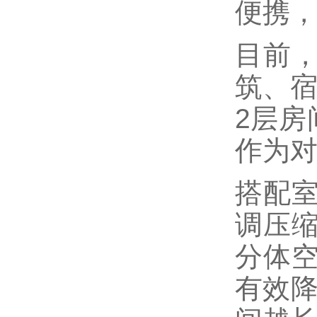
便携
目前
筑、宿
2层房
作为
搭配
调压
分体
有效降