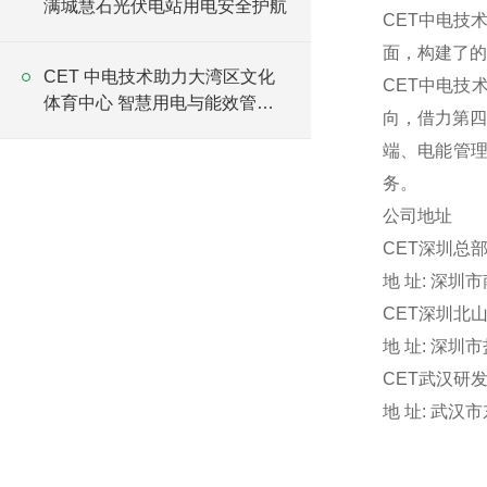
满城慧石光伏电站用电安全护航
CET中电技
面，构建了的
CET 中电技术助力大湾区文化
CET中电技
体育中心 智慧用电与能效管理
向，借力第四
解决方案
端、电能管
务。
公司地址
CET深圳总
地 址: 深圳
CET深圳北
地 址: 深圳
CET武汉研
地 址: 武汉