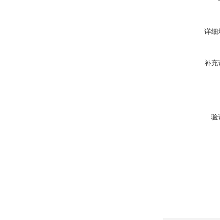
详细
补充
验