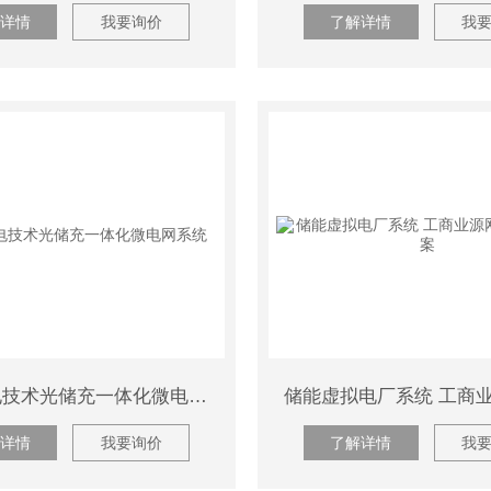
详情
我要询价
了解详情
我
CET 中电技术光储充一体化微电网系统
详情
我要询价
了解详情
我