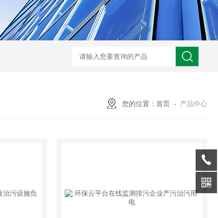
工业电气无线测温传感器
开关柜电气接点测温方案
电气接点在线测温监
您的位置：
首页
-
产品中心