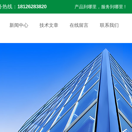
务热线：
18126283820
产品到哪里，服务到哪里 !
新闻中心
技术文章
在线留言
联系我们