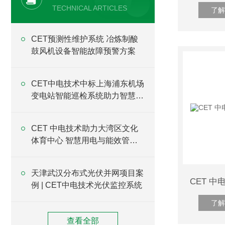
TECHNICAL ARTICLES
了解
CET预测性维护系统 冶炼制酸
鼓风机设备智能故障预警方案
CET中电技术中标上海浦东机场
变电站智能巡检系统助力智慧运
维
CET 中电技术助力大湾区文化
体育中心 智慧用电与能效管理
解决方案
天津武汉分布式光伏并网项目案
例 | CET中电技术光伏监控系统
了解
查看全部