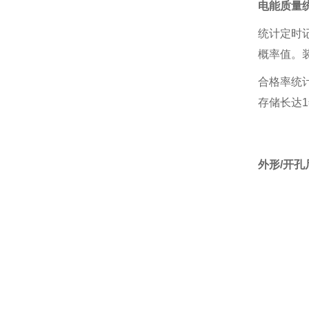
电能质量
统计定时
概率值。装
合格率统
存储长达1
外形/开