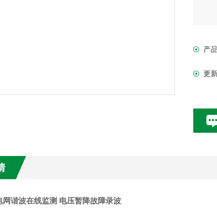
产
更
情
电网谐波在线监测 电压暂降故障录波