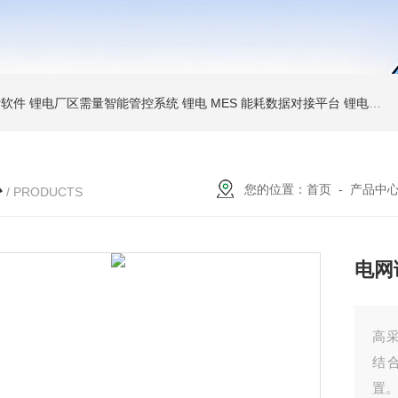
析软件
锂电厂区需量智能管控系统
锂电 MES 能耗数据对接平台
锂电空压制冷 AI 优化系统
心
您的位置：
首页
-
产品中
/ PRODUCTS
电网
高采
结
置