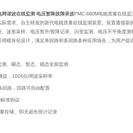
电网谐波在线监测 电压暂降故障录波
PMC-680M电能质量在线
实际需求、自主研发的新代电能质量在线监测装置。装置遵循新
析、波形采样、电压暂升/暂降记录、闪变监测、电压不平衡度测
采用模块化设计，满足单回路和多回路多种应用场合，为用户提
监测、瞬态、暂态、稳态全面监测
态捕捉，1024点/周波采样率
2条回路，回路可自由配置
850标准协议
容量存储、90天超长统计记录