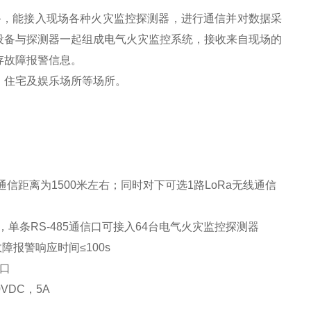
备，能接入现场各种火灾监控探测器，进行通信并对数据采
设备与探测器一起组成电气火灾监控系统，接收来自现场的
存故障报警信息。
、住宅及娱乐场所等场所。
h
通信距离为
1500
米左右；同时对下可选
1
路
LoRa
无线通信
，单条
RS-485
通信口可接入
64
台电气火灾监控探测器
故障报警响应时间
≤100s
口
0VDC
，
5A