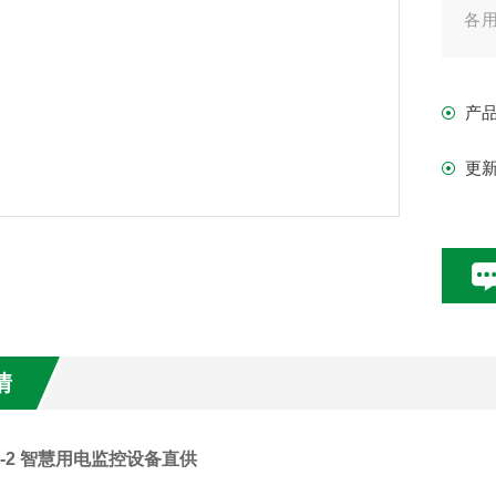
各
实
声
产
息
更
情
FB-2 智慧用电监控设备直供