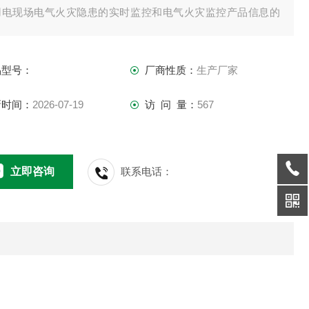
用电现场电气火灾隐患的实时监控和电气火灾监控产品信息的
时反馈。并能接收来自电气火灾监控探测器的报警信号，发出
光报警信号和控制信号，指示报警部位，记录并保存报警信
品型号：
厂商性质：
生产厂家
。
新时间：
2026-07-19
访 问 量：
567
立即咨询
联系电话：