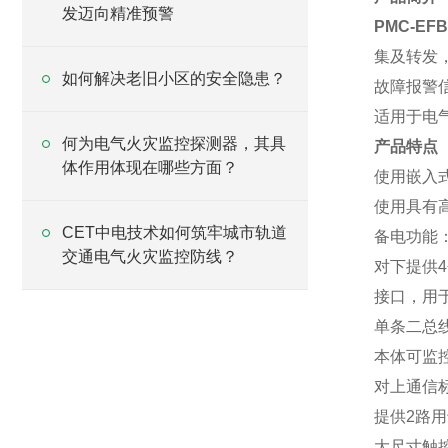
发迈向精准预警
PMC-E
集及转发
如何解决老旧小区的安全隐患？
故障报警
适用于电
何为电气火灾监控探测器，其具
产品特点
体作用体现在哪些方面？
使用嵌入
使用具有
CET中电技术如何筑牢城市轨道
备电功能
交通电气火灾监控防线？
对下提供
4
接口，用
单条二总
本体可监
对上通信
提供
2
路用
大尺寸触