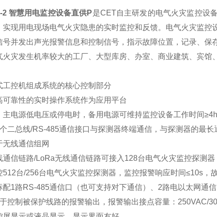
FB-2 智慧用电监控设备直供
P
是CET自主研发的电气火灾监控设
，实现用电现场电气火灾隐患的实时监控和反馈。电气火灾监控
信号并发出声光报警信息和控制信号，指示故障位置，记录、保
气火灾发生机率较大的工厂、大型库房、办室、商业建筑、宾馆
式工控机组成系统的核心控制部分
高可靠性的实时操作系统作为应用平台
：主电源低电压或停电时，备用电源可维持监控设备工作时间
≥4
个二总线
/RS-485
通信接口与探测器终端通信，与探测器的最长
于无线通信组网
线通信链路
/LoRa
无线通信链路可接入
128
台电气火灾监控探测器
控
512
台
/256
台电气火灾监控探测器，监控报警响应时间
≤10s
，
标配
1
路
RS-485
通信口（也可支持对下通信）、
2
路电以太网通信
于控制被保护线路的报警输出，报警输出接点容量：
250VAC/3
控屏显示或液晶显示，显示界面友好