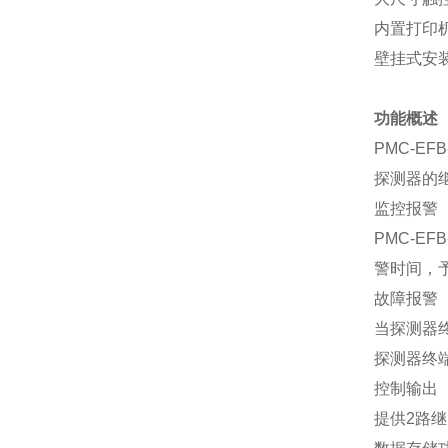
内置打印
壁挂式安
功能概述
PMC-E
探测器的
监控报警
PMC-E
警时间，
故障报警
当探测器终
探测器终
控制输出
提供2路