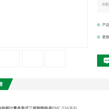
和
产
更
情
体电能计量盘装式三相智能电表
PMC-53A系列