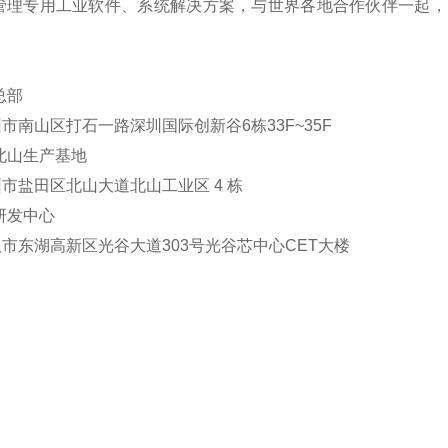
管理专用工业软件、系统解决方案，与世界各地合作伙伴一起，
总部
深圳市南山区打石一路深圳国际创新谷6栋33F~35F
北山生产基地
深圳市盐田区北山大道北山工业区 4 栋
研发中心
武汉市东湖高新区光谷大道303号光谷芯中心CET大楼