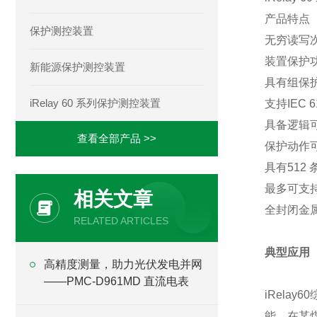
产品特点
保护测控装置
无穷读写
装置保护
新能源保护测控装置
具有组保
iRelay 60 系列保护测控装置
支持IEC
具备逻辑
查看全部产品 >>
保护动作可
具有512
最多可支持
相关文章
全封闭金
RELATED ARTICLES
典型应用
高精度测量，助力光伏发电并网
——PMC-D961MD 直流电表
iRela
能。在某煤