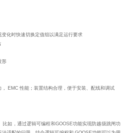
况变化时快速切换定值组以满足运行要求
站
波形
， EMC 性能；装置结构合理，便于安装、配线和调试
目。比如，通过逻辑可编程和GOOSE功能实现防越级跳闸功
无法适配的问题。结合逻辑可编程和 GOOSE功能可以为用