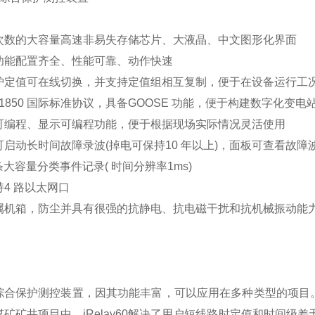
次数的大容量高速非易失存储芯片、大液晶、中文图形化界面
功能配置齐全、性能可靠、动作快速
护定值可在线切换，并支持定值组相互复制，便于在设备运行工
 61850 国际标准协议，具备GOOSE 功能，便于构建数字化变电
可编程、显示可编程功能，便于根据现场实际情况灵活使用
启动长时间故障录波(掉电可保持10 年以上)，面板可查看故障
 条大容量分类事件记录( 时间分辨率1ms)
4 路以太网口
属机箱，防尘并具有很强的抗静电、抗电磁干扰和抗机械振动能力
y60综合保护测控装置，因其功能丰富，可以应用在多种类型的项
矿矿井项目中，iRelay60解决了用户短线路时定值和时间级差