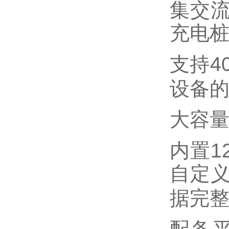
集交
充电
4
支持
设备
大容
1
内置
自定
据完