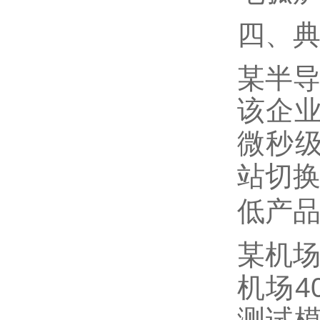
四、
某半
该企
微秒
站切
低
产
某机
4
机场