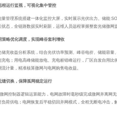
备远程运行监视，可视化集中管控
能量管理系统搭建一体化监控大屏，实时展示光伏出力、储能 S
关状态，全链路数据实时刷新，运维人员远程掌握整套光储微网
协同策略优化调度，实现峰谷套利增收
光储充收益分析系统，结合光伏功率预测、峰谷电价、储能容量
能充电；用电高峰储能放电、充电桩错峰运行，厂区自发自用比
潮流计量，精准核算微网与电网购售电收益。
网无缝切换，保障孤网稳定运行
ET 微网控制器逻辑运算能力，电网故障时毫秒级完成微网并离网
要负荷供电；电网恢复后平稳切回并网模式，全程无断电冲击，