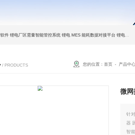
析软件
锂电厂区需量智能管控系统
锂电 MES 能耗数据对接平台
锂电空压制冷 AI 优化系统
心
您的位置：
首页
-
产品中
/ PRODUCTS
微网
针
器 
智