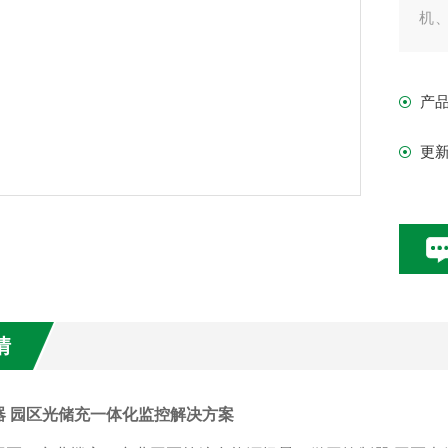
机
网
测
产
析等
更
情
器 园区光储充一体化监控解决方案