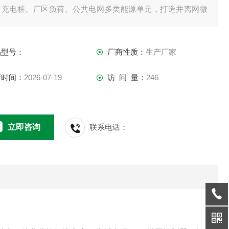
、充电桩、厂区负荷、公共电网多类能源单元，打造并离网微
控制系统，集成运行监视、故障告警、微网电能质量在线监
、光伏功率预测、能量策略优化、负荷需求响应、综合收益分
品型号：
厂商性质：
生产厂家
功能.
新时间：
2026-07-19
访 问 量：
246
立即咨询
联系电话：