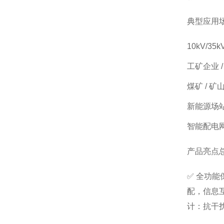
典型应用
10kV/
工矿企业 
煤矿 / 
新能源场站
智能配电
产品亮点
✅ 全功能
配，信息互
计：抗干