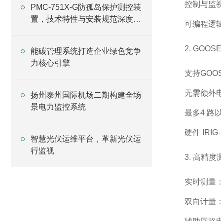
控制与监
PMC-751X-G防孤岛保护测控装
置，技术特性与安装规范深度解
可编程逻辑
析
2. GOO
能碳管理系统打造企业绿色竞争
力核心引擎
支持GOO
无需额外
扬州泰州国际机场二期构建全场
景电力监控系统
最多4 路以太
硬件 IRI
智慧光伏运维平台，革新光伏运
行监视
3. 高精
实时测量：
双向计量