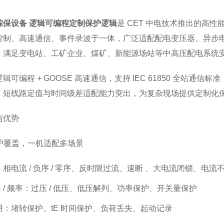
综保设备 逻辑可编程定制保护逻辑
是 CET 中电技术推出的高
控制、高速通信、事件录波于一体，广泛适配配电变压器、异
步
，满足变电站、工矿企业、煤矿、新能源场站等中高压配电系统
辑可编程 + GOOSE 高速通信，支持 IEC 61850 全站
，短线路定值与时间级差适配能力突出，为复杂现场提供定制化
与优势
保护覆盖，一机适配多场景
相电流 / 负序 / 零序、反时限过流、速断 、大电流闭锁、电流
功率 / 频率：过压 / 低压、低压解列、功率保护、开关量保护
用：堵转保护、tE 时间保护、负荷丢失、起动记录