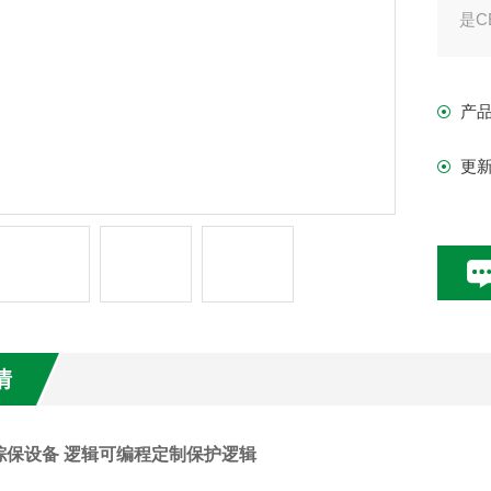
是
产
更
情
综保设备 逻辑可编程定制保护逻辑