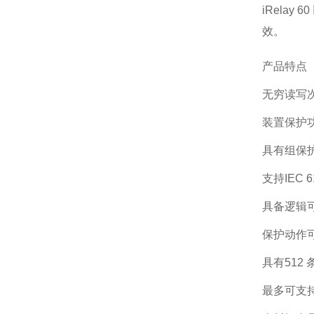
iRela
效。
产品特点
无穷读写
装置保护
具有组保
支持IEC
具备逻辑
保护动作可
具有512
最多可支持