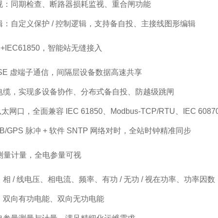
视：同期检查、断路器损耗监视、重合闸功能
：自定义保护 / 控制逻辑，支持备自投、主接线图形编辑
SE+IEC61850，智能站无缝接入
SE 虚端子通信，间隔层设备数据高速共享
电缆，实现多设备协作、分布式备自投、防越级跳闸
网口，全面兼容 IEC 61850、Modbus‑TCP/RTU、IEC 60870‑
G‑B/GPS 脉冲 + 软件 SNTP 网络对时，全站时钟精准同步
度测量计量，全电参量可视
相 / 线电压、相电流、频率、有功 / 无功 / 视在功率、功率因数
：双向有功电能、双向无功电能