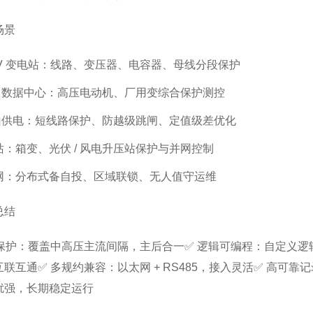
场景
35kV 变电站：线路、变压器、电容器、母线分段保护
/ 数据中心：高压电动机、厂用变综合保护测控
矿山供电：短线路保护、防越级跳闸、定值级差优化
：箱变、光伏 / 风电升压站保护与并网控制
网：分布式备自投、区域联锁、无人值守运维
总结
保护：覆盖中高压主流间隔，主后合一✅ 逻辑可编程：自定义逻辑，适
联互通✅ 多规约兼容：以太网 + RS485，接入灵活✅ 高可靠记录
扰强，长期稳定运行