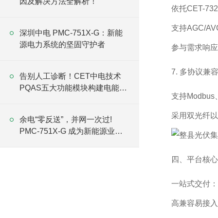
因及解决方法全解析！
依托CET-
支持AGC/
深圳中电 PMC-751X-G：新能
源电力系统的坚固守护者
参与需求响应
7. 多协议兼
告别人工诊断！CET中电技术
PQAS五大功能模块构建电能质
支持Modbu
量管理方案
采用双光纤以
余电“零反送”，并网一次过!
PMC-751X-G 成为新能源业主
的“隐形“保镖”
四、平台核心
一站式交付：
高兼容易接入