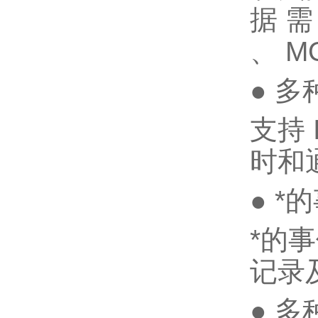
据 需
、 M
● 
支持 
时和
● 
*的
记录
● 